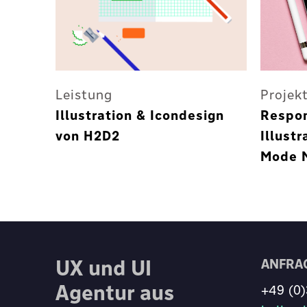
Leistung
Projek
Illustration & Icondesign
Respon
von H2D2
Illust
Mode 
UX und UI
ANFRA
Agentur aus
+49 (0)