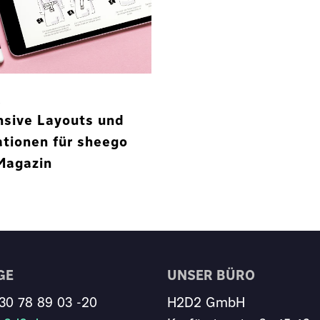
t
sive Layouts und
rationen für sheego
Magazin
GE
UNSER BÜRO
30 78 89 03 -20
H2D2 GmbH